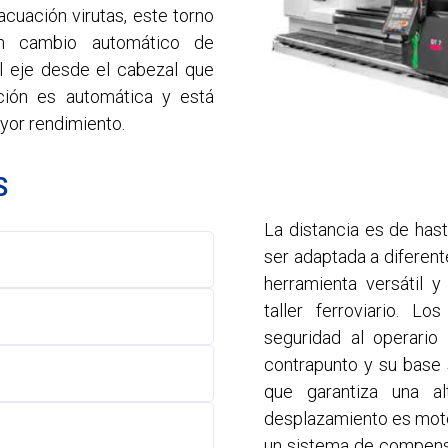
cuación virutas, este torno
n cambio automático de
l eje desde el cabezal que
ación es automática y está
ayor rendimiento.
S
La distancia es de has
ser adaptada a diferent
herramienta versátil 
 eficiencia energética
taller ferroviario. L
seguridad al operario 
as; cubo y banda de rodadura,
contrapunto y su base 
 eje suelto.
que garantiza una al
e adaptarse a cualquier tipo
ales
desplazamiento es moto
un sistema de compensac