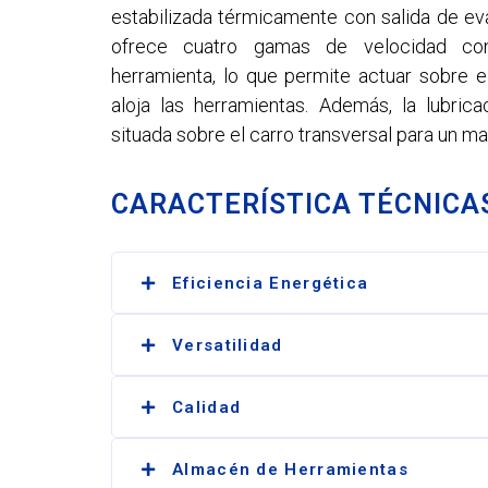
estabilizada térmicamente con salida de eva
ofrece cuatro gamas de velocidad co
herramienta, lo que permite actuar sobre e
aloja las herramientas. Además, la lubric
situada sobre el carro transversal para un m
CARACTERÍSTICA TÉCNICA
Eficiencia Energética
Este torno horizontal tiene una gran
Versatilidad
Posibilidad de tornear ruedas suelt
Calidad
así como refrentar discos de freno y
Gran variedad de tamaños y capaz d
Alta calidad en los procesos industri
de aplicación industrial.
Almacén de Herramientas